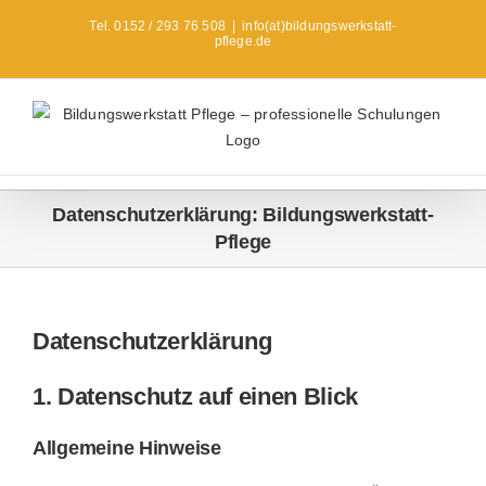
Zum
Tel. 0152 / 293 76 508
|
info(at)bildungswerkstatt-
Inhalt
pflege.de
springen
Datenschutzerklärung: Bildungswerkstatt-
Pflege
Datenschutz­erklärung
1. Datenschutz auf einen Blick
Allgemeine Hinweise