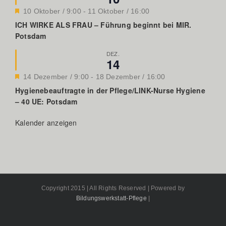
Hervorgehoben
10 Oktober / 9:00
-
11 Oktober / 16:00
ICH WIRKE ALS FRAU – Führung beginnt bei MIR.
Potsdam
DEZ.
14
Hervorgehoben
14 Dezember / 9:00
-
18 Dezember / 16:00
Hygienebeauftragte in der Pflege/LINK-Nurse Hygiene
– 40 UE: Potsdam
Kalender anzeigen
Copyright 2015 | All Rights Reserved | Powered by
Bildungswerkstatt-Pflege
|