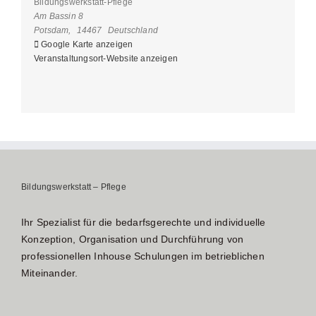
Bildungswerkstatt-Pflege
Am Bassin 8
Potsdam
,
14467
Deutschland
Google Karte anzeigen
Veranstaltungsort-Website anzeigen
Bildungswerkstatt – Pflege
Ihr Spezialist für die bedarfsgerechte und individuelle
Konzeption, Organisation und Durchführung von
professionellen Inhouse Schulungen im betrieblichen
Miteinander.