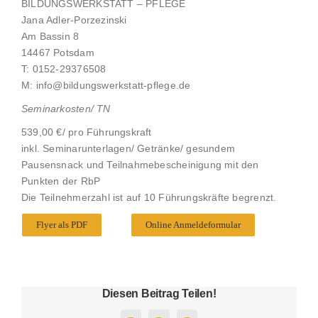
BILDUNGSWERKSTATT – PFLEGE
Jana Adler-Porzezinski
Am Bassin 8
14467 Potsdam
T: 0152-29376508
M: info@bildungswerkstatt-pflege.de
S
emi
narkosten/
TN
539,00 €/ pro Führungskraft
inkl. Seminarunterlagen/ Getränke/ gesundem
Pausensnack und Teilnahmebescheinigung mit den
Punkten der RbP
Die Teilnehmerzahl ist auf 10 Führungskräfte begrenzt.
Flyer als PDF
Online Anmeldeformular
Diesen Beitrag Teilen!