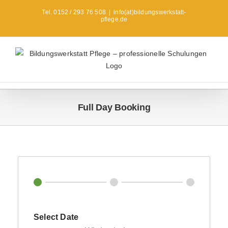
Zum
Tel. 0152 / 293 76 508
|
info(at)bildungswerkstatt-
Inhalt
pflege.de
springen
Full Day Booking
Select Date