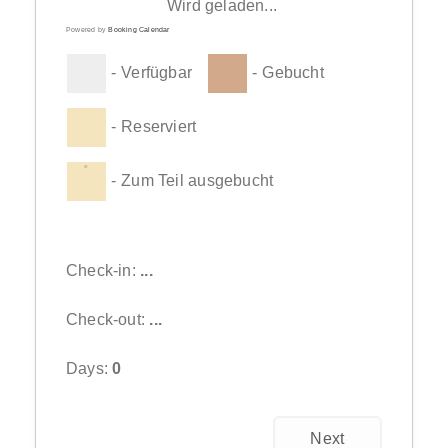
Wird geladen...
Powered by
Booking Calendar
-
Verfügbar
-
Gebucht
-
Reserviert
·
-
Zum Teil ausgebucht
Check-in:
...
Check-out:
...
Days:
0
Next